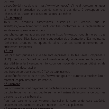
données.
La société éditrice du site https://www.bon-gout.fr s’interdit de communiquer
la moindre information ou donnée clients à des tiers, à l’exception des
nécessités de traitement des commandes elle-même.
3/ Conformité
Tous les produits alimentaires distribués et vendus sur le
sitehttps://www.bon-gout.fr sont certifiés conformes à la règlementation
sanitaire européenne en vigueur.
Les photographies figurant sur le site https://www.bon-gout.fr ne sont pas
contractuelles. Elles illustrent une suggestion de présentation. Néanmoins, les
références produits, les quantités ainsi que les conditionnements sont
strictement respectés.
4/ Prix
:
Les prix sont publiés sur le site sont exprimés « Toutes Taxes Comprises »
(TTC). Les frais d’expédition sont mentionnés et/ou calculés sur la page du
site dédiée à la livraison, en fonction du mode de livraison utilisé et de
l’adresse du destinataire.
Les frais de port sont soumis à TVA au taux normal.
La société éditrice du site https://www.bon-gout.fr s’autorise à modifier à tout
moment les prix des produits vendus.
5/ Paiement
:
Les commandes sont payables par carte bancaire ou par virement bancaire.
La totalité du montant est débité au moment même de la commande pour les
paiements par carte bancaire.
Pour les paiements par virement bancaire, la commande sera expédiée
seulement lorsque notre service financier recevra le paiement.
6/ Traitement et suivi des commandes