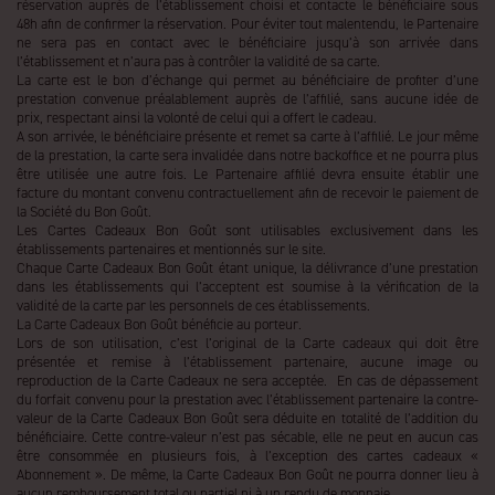
réservation auprès de l’établissement choisi et contacte le bénéficiaire sous
48h afin de confirmer la réservation. Pour éviter tout malentendu, le Partenaire
ne sera pas en contact avec le bénéficiaire jusqu’à son arrivée dans
l’établissement et n’aura pas à contrôler la validité de sa carte.
La carte est le bon d’échange qui permet au bénéficiaire de profiter d’une
prestation convenue préalablement auprès de l’affilié, sans aucune idée de
prix, respectant ainsi la volonté de celui qui a offert le cadeau.
A son arrivée, le bénéficiaire présente et remet sa carte à l’affilié. Le jour même
de la prestation, la carte sera invalidée dans notre backoffice et ne pourra plus
être utilisée une autre fois. Le Partenaire affilié devra ensuite établir une
facture du montant convenu contractuellement afin de recevoir le paiement de
la Société du Bon Goût.
Les Cartes Cadeaux Bon Goût sont utilisables exclusivement dans les
établissements partenaires et mentionnés sur le site.
Chaque Carte Cadeaux Bon Goût étant unique, la délivrance d’une prestation
dans les établissements qui l’acceptent est soumise à la vérification de la
validité de la carte par les personnels de ces établissements.
La Carte Cadeaux Bon Goût bénéficie au porteur.
Lors de son utilisation, c’est l’original de la Carte cadeaux qui doit être
présentée et remise à l’établissement partenaire, aucune image ou
reproduction de la Carte Cadeaux ne sera acceptée. En cas de dépassement
du forfait convenu pour la prestation avec l’établissement partenaire la contre-
valeur de la Carte Cadeaux Bon Goût sera déduite en totalité de l’addition du
bénéficiaire. Cette contre-valeur n’est pas sécable, elle ne peut en aucun cas
être consommée en plusieurs fois, à l’exception des cartes cadeaux «
Abonnement ». De même, la Carte Cadeaux Bon Goût ne pourra donner lieu à
aucun remboursement total ou partiel ni à un rendu de monnaie.