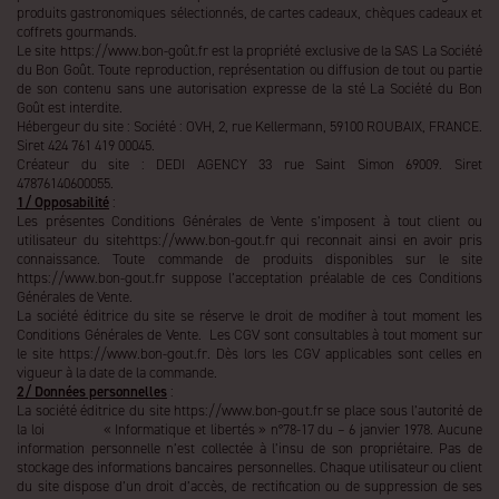
produits gastronomiques sélectionnés, de cartes cadeaux, chèques cadeaux et
coffrets gourmands.
Le site https://www.bon-goût.fr est la propriété exclusive de la SAS La Société
du Bon Goût. Toute reproduction, représentation ou diffusion de tout ou partie
de son contenu sans une autorisation expresse de la sté La Société du Bon
Goût est interdite.
Hébergeur du site : Société : OVH, 2, rue Kellermann, 59100 ROUBAIX, FRANCE.
Siret 424 761 419 00045.
Créateur du site : DEDI AGENCY 33 rue Saint Simon 69009. Siret
47876140600055.
1/ Opposabilité
:
Les présentes Conditions Générales de Vente s’imposent à tout client ou
utilisateur du sitehttps://www.bon-gout.fr qui reconnait ainsi en avoir pris
connaissance. Toute commande de produits disponibles sur le site
https://www.bon-gout.fr suppose l’acceptation préalable de ces Conditions
Générales de Vente.
La société éditrice du site se réserve le droit de modifier à tout moment les
Conditions Générales de Vente. Les CGV sont consultables à tout moment sur
le site https://www.bon-gout.fr. Dès lors les CGV applicables sont celles en
vigueur à la date de la commande.
2/ Données personnelles
:
La société éditrice du site https://www.bon-gout.fr se place sous l’autorité de
la loi « Informatique et libertés » n°78-17 du – 6 janvier 1978. Aucune
information personnelle n’est collectée à l’insu de son propriétaire. Pas de
stockage des informations bancaires personnelles. Chaque utilisateur ou client
du site dispose d’un droit d’accès, de rectification ou de suppression de ses