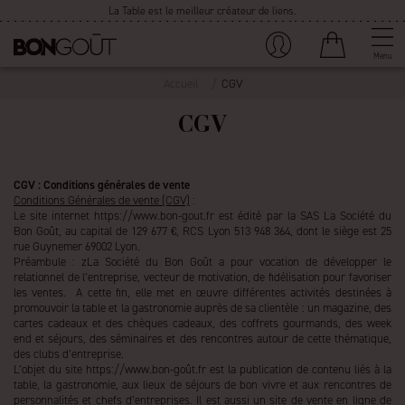
La Table est le meilleur créateur de liens.
Menu
Accueil
CGV
CGV
CGV : Conditions générales de vente
Conditions Générales de vente (CGV)
:
Le site internet https://www.bon-gout.fr est édité par la SAS La Société du
Bon Goût, au capital de 129 677 €, RCS Lyon 513 948 364, dont le siège est 25
rue Guynemer 69002 Lyon.
Préambule : zLa Société du Bon Goût a pour vocation de développer le
relationnel de l’entreprise, vecteur de motivation, de fidélisation pour favoriser
les ventes. A cette fin, elle met en œuvre différentes activités destinées à
promouvoir la table et la gastronomie auprès de sa clientèle : un magazine, des
cartes cadeaux et des chèques cadeaux, des coffrets gourmands, des week
end et séjours, des séminaires et des rencontres autour de cette thématique,
des clubs d’entreprise.
L’objet du site https://www.bon-goût.fr est la publication de contenu liés à la
table, la gastronomie, aux lieux de séjours de bon vivre et aux rencontres de
personnalités et chefs d’entreprises. Il est aussi un site de vente en ligne de