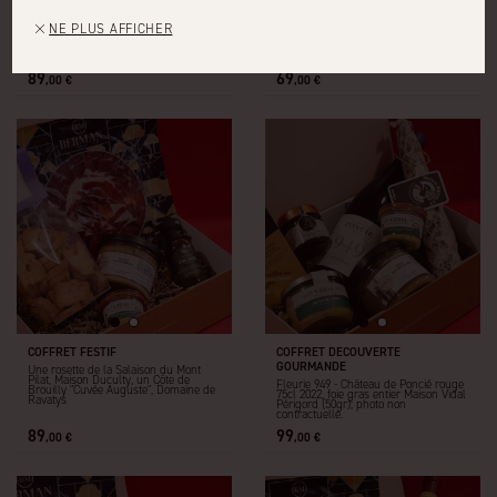
NE PLUS AFFICHER
COFFRET EPICURE
COFFRET GOURMANDISE
Biraben, Duculty, Vidal-Fleury (photo
Vidal, Maison Pardon, Château
non contractuelle)
Estoublon (photo non contractuelle)
89
69
,00 €
,00 €
COFFRET FESTIF
COFFRET DECOUVERTE
GOURMANDE
Une rosette de la Salaison du Mont
Pilat, Maison Duculty, un Côte de
Fleurie 949 - Château de Poncié rouge
Brouilly "Cuvée Auguste", Domaine de
75cl 2022, foie gras entier Maison Vidal
Ravatys
Périgord (50gr); photo non
contractuelle.
89
99
,00 €
,00 €