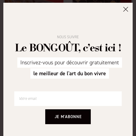
NOUS SUIVRE
Le BONGOÛT, c’est ici !
COFFRET SAVEURS
COFFRET TENTATION
Berman, Mulot et Petitjean, Venandi
Maison Abel, Berman, Château
Inscrivez-vous pour découvrir gratuitement
(photo non contractuelle)
Estoublon (photo non contractuelle)
49
55
,00 €
,00 €
le meilleur de l'art du bon vivre
JE M'ABONNE