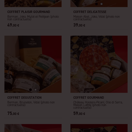
Le moins cher en premier
Le plus cher en premier
COFFRET PLAISIR GOURMAND
COFFRET DELICATESSE
Berman, Joko, Mulot et Petitjean (photo
Maison Abel, Joko, Vidal (photo non
non contractuelle)
contractuelle)
49
39
,00 €
,00 €
COFFRET DEGUSTATION
COFFRET GOURMAND
Berman, Bruneton, Vidal (photo non
Château Hostens-Picant, Olio di Serra,
contractuelle)
Maison Lafitte (photo non
contractuelle)
75
59
,00 €
,00 €