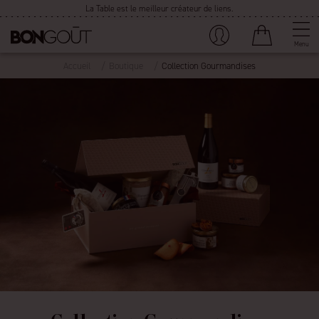
La Table est le meilleur créateur de liens.
Menu
Accueil
Boutique
Collection Gourmandises