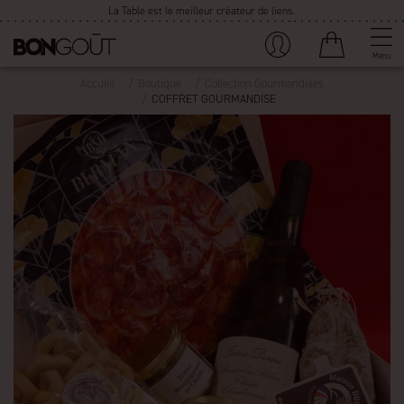
La Table est le meilleur créateur de liens.
Menu
Accueil
Boutique
Collection Gourmandises
COFFRET GOURMANDISE