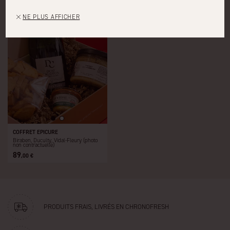
49
55
,00 €
,00 €
NE PLUS AFFICHER
COFFRET EPICURE
Biraben, Duculty, Vidal-Fleury (photo
non contractuelle)
89
,00 €
PRODUITS FRAIS, LIVRÉS
EN CHRONOFRESH