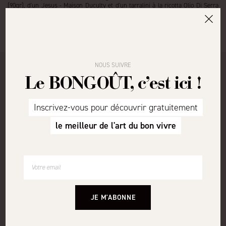
(90gr), d'un Jesus - Maison Duculty et d'un tarralini à la ricotta Olio Di Serra
300gr.
Photo non contractuelle
NOUS SUIVRE
Ces produits peuvent également vous plaire
Le BONGOÛT, c’est ici !
Inscrivez-vous pour découvrir gratuitement
le meilleur de l'art du bon vivre
JE M'ABONNE
COFFRET SAVEURS
COFFRET TENTATION
Berman, Mulot et Petitjean, Venandi
Maison Abel, Berman, Château
(photo non contractuelle)
Estoublon (photo non contractuelle)